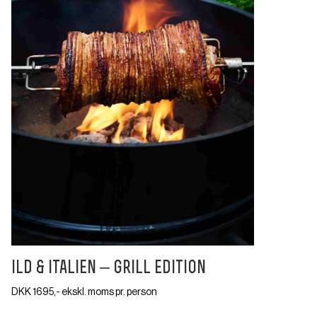
ild & italien – grill edition
DKK 1695,- ekskl. moms pr. person