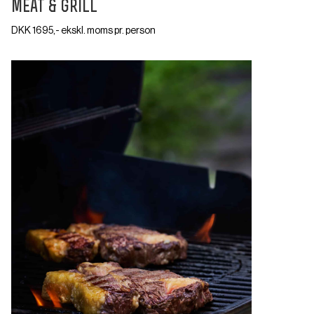
meat & grill
DKK 1695,- ekskl. moms pr. person