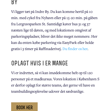
by
Vi ligger tæt på Indre By. Du kan komme hertil på 10
min. med cykel fra Nyhavn eller på 15-20 min. på gåben
fra Lergravsparken St. Samtidigt kører
bus
31 og 37
næsten lige til døren, og med lokationen omgivet af
parkeringspladser, bliver det ikke meget nemmere. Her
kan du enten købe parkering via EasyPark eller holde
gratis i 3 timer på Raffinaderivej.
Du finder os her
.
oplagt hvis i er mange
Vi er
indrettet
, så vi kan
imødekomme helt op til 120
personer på et madkursus. Vores
lokation i København S
er derfor oplagt for større te
ams, der
gerne vil have en
teambuildingsoplevelse udover det sædvanlige.
book her