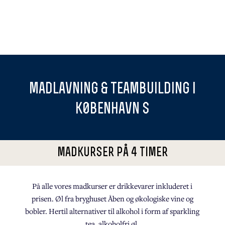
madlavning & teambuilding i
teambuilding
k0benhavn s
i københavn s
madkurser på 4 timer
På alle vores madkurser er drikkevarer inkluderet i
prisen. Øl fra bryghuset Åben og økologiske vine og
bobler. Hertil alternativer til alkohol i form af sparkling
tea, alkoholfri øl,