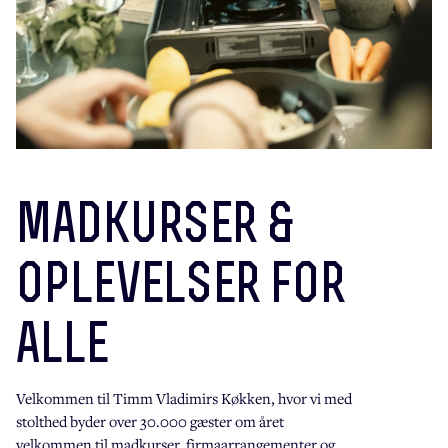
madkurser &
oplevelser for
alle
Velkommen til Timm Vladimirs Køkken, hvor vi med
stolthed byder over 30.000 gæster om året
velkommen til madkurser, firmaarrangementer og