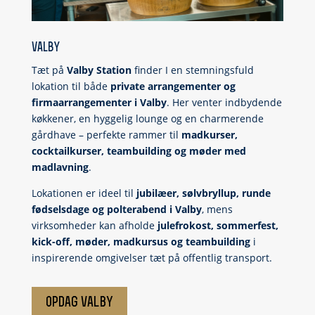
valby
Tæt på
Valby Station
finder I en stemningsfuld
lokation til både
private arrangementer og
firmaarrangementer i Valby
. Her venter indbydende
køkkener, en hyggelig lounge og en charmerende
gårdhave – perfekte rammer til
madkurser,
cocktailkurser, teambuilding og møder med
madlavning
.
Lokationen er ideel til
jubilæer, sølvbryllup, runde
fødselsdage og polterabend i Valby
, mens
virksomheder kan afholde
julefrokost, sommerfest,
kick-off, møder, madkursus og teambuilding
i
inspirerende omgivelser tæt på offentlig transport.
opdag valby