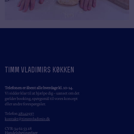
timm vladimirs k0kken
Telefonen er åbent alle hverdage kl. 10-14.
Vi sidder klar til at hjælpe dig – uanset om det
gælder booking, spørgsmål til vores koncept
eller andre forespørgsler.
Telefon
28142937
kontakt@timmvladimir.dk
CVR: 34 62 53 28
Handelsbetingelser