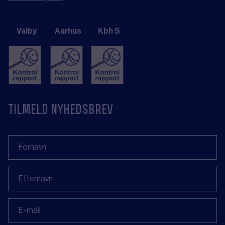
Valby
Aarhus
Kbh S
tilmeld nyhedsbrev