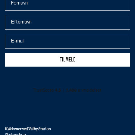
tilmeld
Køkkener ved Valby Station
Skolegade 19