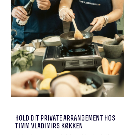
h
old dit private arrangement hos
timm vladimirs k0kken