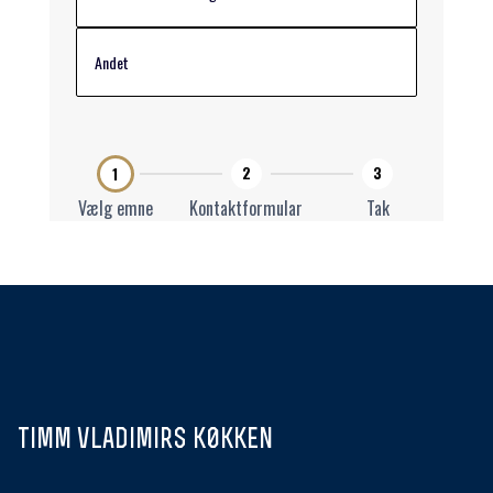
timm vladimirs k0kken