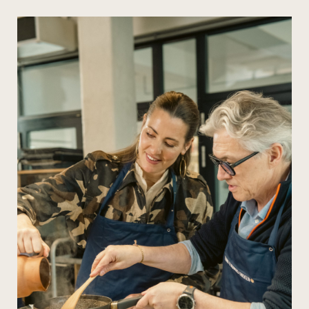
privat madkursus
mad, nærvær
og fællesskab