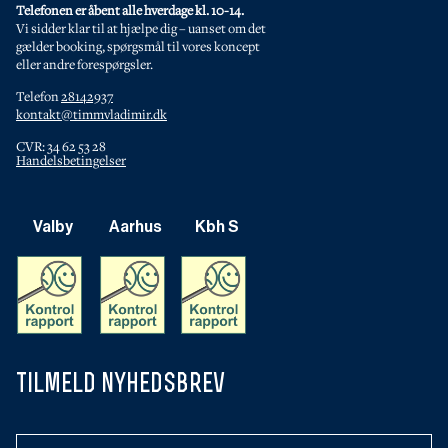
Telefonen er åbent alle hverdage kl. 10-14.
Vi sidder klar til at hjælpe dig – uanset om det
gælder booking, spørgsmål til vores koncept
eller andre forespørgsler.
Telefon
28142937
kontakt@timmvladimir.dk
CVR: 34 62 53 28
Handelsbetingelser
Valby
Aarhus
Kbh S
tilmeld nyhedsbrev